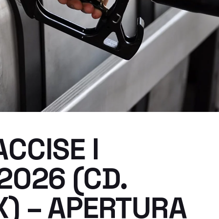
CCISE I
2026 (CD.
) – APERTURA