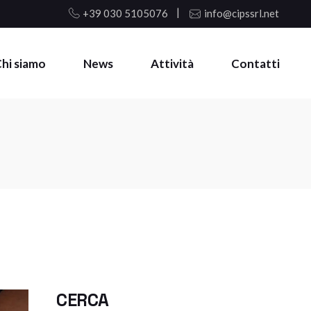
+39 030 5105076
info@cipssrl.net
hi siamo
News
Attività
Contatti
CERCA