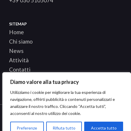
+39 030 5105074
SITEMAP
Home
Chi siamo
News
Attività
Contatti
Diamo valore alla tua privacy
Utilizziamo i cookie per migliorare la tua esperienza di
navigazione, offrirti pubblicità o contenuti personalizzati e
analizzare il nostro traffico. Cliccando “Accetta tutti”,
acconsenti al nostro utilizzo dei cookie.
Copyright © 2024 · CIPS S.R.L. - P. IVA: 03596670178 -
PEC: cips_srl@pec.it · CSA S.R.L. - P. IVA: 02823770983 -
Preferenze
Rifiuta tutto
Accetta tutto
PEC: csapec@pec.it